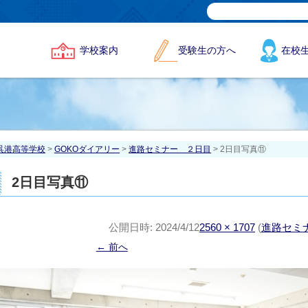
学校案内
受験生の方へ
在校
呉港高等学校
>
GOKOダイアリー
>
進路セミナー ２日目
> 2日目写真⑪
2日目写真⑪
公開日時:
2024/4/12
2560 × 1707
(
進路セミ
← 前へ