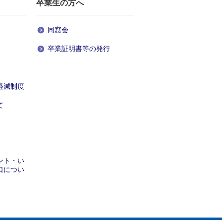
卒業生
の方へ
同窓会
卒業証明書等の発行
軽減制度
て
ント・い
口につい