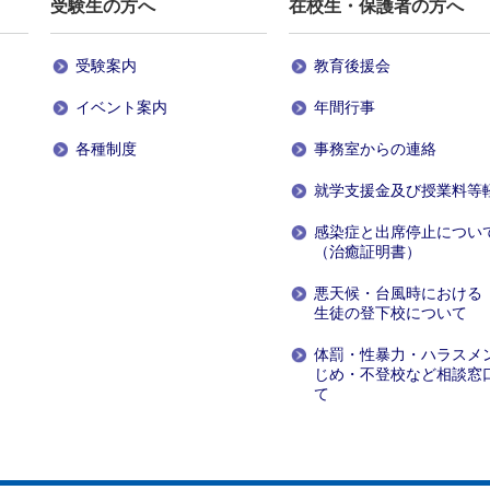
受験生
の方へ
在校生・保護者
の方へ
受験案内
教育後援会
イベント案内
年間行事
各種制度
事務室からの連絡
就学支援金及び授業料等
感染症と出席停止につい
（治癒証明書）
悪天候・台風時における
生徒の登下校について
体罰・性暴力・ハラスメ
じめ・不登校など相談窓
て