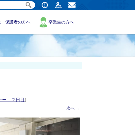
生・保護者の方へ
卒業生の方へ
ナー ２日目
)
次へ →