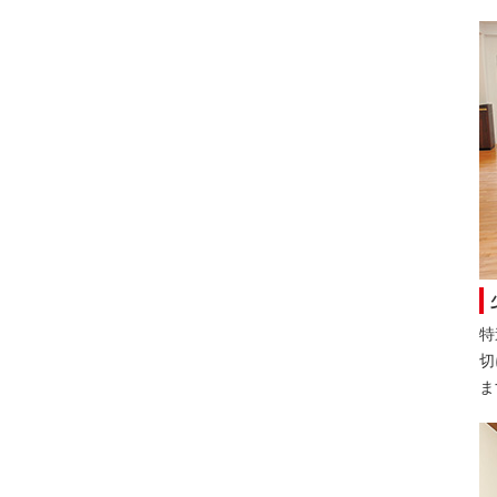
特
切
ま