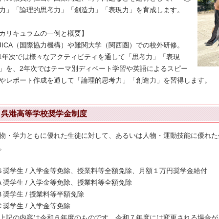
力」「論理的思考力」「創造力」「表現力」を育成します。
カリキュラムの一例と概要】
 JICA（国際協力機構）や難関大学（関西圏）での校外研修。
 1年次では様々なアクティビティを通して「思考力」「表現
」を、2年次ではテーマ別ディベート学習や英語によるスピー
やレポート作成を通して「論理的思考力」「創造力」を習得します。
呉港高等学校奨学金制度
物・学力ともに優れた生徒に対して、あるいは人物・運動技能に優れた
。
Ｓ奨学生 / 入学金等免除、授業料等全額免除、月額１万円奨学金給付
Ａ奨学生 / 入学金等免除、授業料等全額免除
Ｂ奨学生 / 授業料等半額免除
Ｃ奨学生 / 入学金等免除
上記の内容は令和６年度のものです。令和７年度には変更される場合が