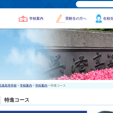
学校案内
受験生の方へ
在校
呉港高等学校
>
学校案内
>
学科案内
> 特進コース
特進コース