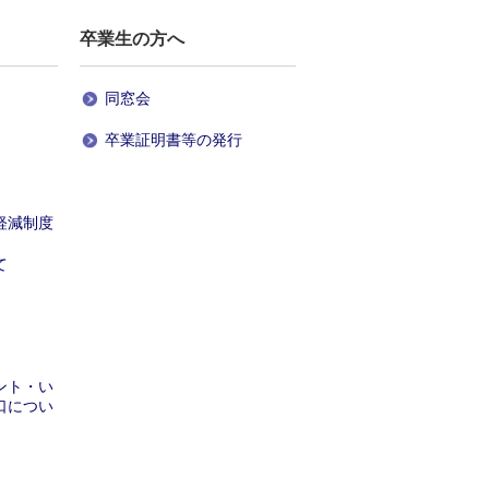
卒業生
の方へ
同窓会
卒業証明書等の発行
軽減制度
て
ント・い
口につい