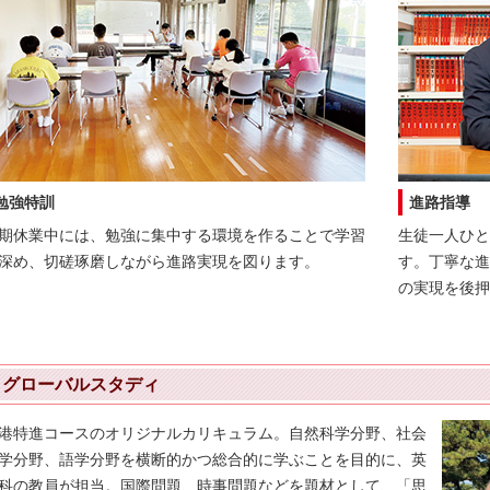
勉強特訓
進路指導
期休業中には、勉強に集中する環境を作ることで学習
生徒一人ひと
深め、切磋琢磨しながら進路実現を図ります。
す。丁寧な進
の実現を後押
グローバルスタディ
港特進コースのオリジナルカリキュラム。自然科学分野、社会
学分野、語学分野を横断的かつ総合的に学ぶことを目的に、英
科の教員が担当。国際問題、時事問題などを題材として、「思