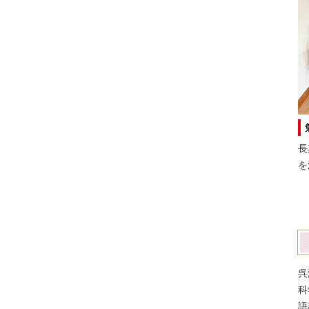
長
を
呉
科
語