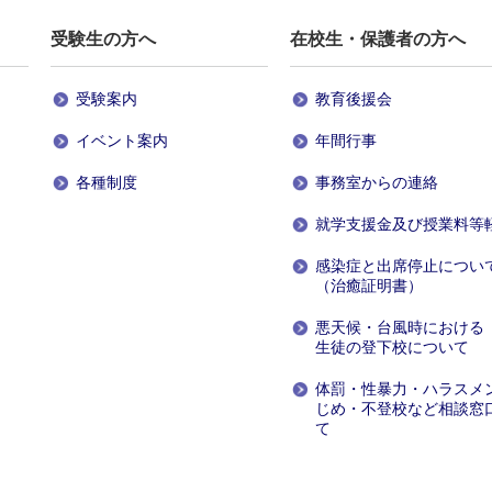
受験生
の方へ
在校生・保護者
の方へ
受験案内
教育後援会
イベント案内
年間行事
各種制度
事務室からの連絡
就学支援金及び授業料等
感染症と出席停止につい
（治癒証明書）
悪天候・台風時における
生徒の登下校について
体罰・性暴力・ハラスメ
じめ・不登校など相談窓
て