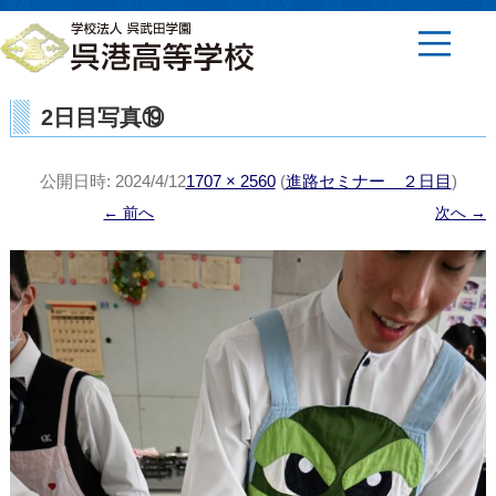
2日目写真⑲
公開日時:
2024/4/12
1707 × 2560
(
進路セミナー ２日目
)
← 前へ
次へ →