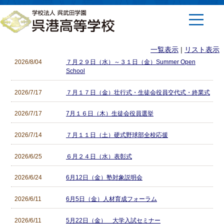
一覧表示
|
リスト表示
2026/8/04
７月２９日（水）～３１日（金）Summer Open
School
2026/7/17
７月１７日（金）壮行式・生徒会役員交代式・終業式
2026/7/17
7月１６日（木）生徒会役員選挙
2026/7/14
７月１１日（土）硬式野球部全校応援
2026/6/25
６月２４日（水）表彰式
2026/6/24
6月12日（金）塾対象説明会
2026/6/11
6月5日（金）人材育成フォーラム
2026/6/11
5月22日（金） 大学入試セミナー